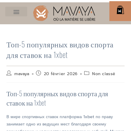
Топ-5 популярных видов спорта
для ставок на 1xbet
mavaya
20 février 2026
Non classé
Топ-5 популярных видов спорта для
ставок на 1xbet
В мире спортивных ставок платформа 1xbet по праву
занимает одно из ведущих мест благодаря своему