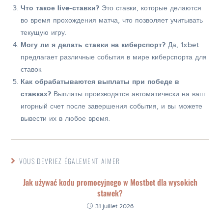
Что такое live-ставки?
Это ставки, которые делаются
во время прохождения матча, что позволяет учитывать
текущую игру.
Могу ли я делать ставки на киберспорт?
Да, 1xbet
предлагает различные события в мире киберспорта для
ставок.
Как обрабатываются выплаты при победе в
ставках?
Выплаты производятся автоматически на ваш
игорный счет после завершения события, и вы можете
вывести их в любое время.
VOUS DEVRIEZ ÉGALEMENT AIMER
Jak używać kodu promocyjnego w Mostbet dla wysokich
stawek?
31 juillet 2026