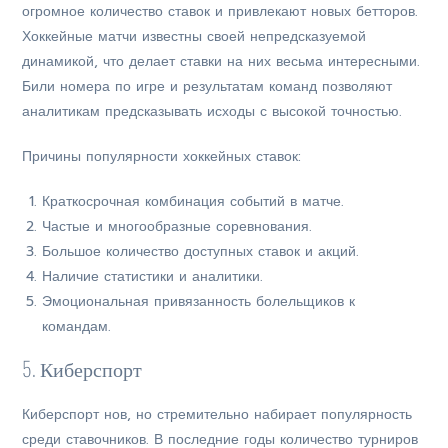
огромное количество ставок и привлекают новых бетторов.
Хоккейные матчи известны своей непредсказуемой
динамикой, что делает ставки на них весьма интересными.
Били номера по игре и результатам команд позволяют
аналитикам предсказывать исходы с высокой точностью.
Причины популярности хоккейных ставок:
Краткосрочная комбинация событий в матче.
Частые и многообразные соревнования.
Большое количество доступных ставок и акций.
Наличие статистики и аналитики.
Эмоциональная привязанность болельщиков к
командам.
5. Киберспорт
Киберспорт нов, но стремительно набирает популярность
среди ставочников. В последние годы количество турниров